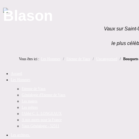
Vaux sur Saint-
le plus célèb
Vous êtes ici :
Les Hommes
Etienne de Vaux
Uncategorised
Bouquets
Accueil
Les Hommes
Etienne de Vaux
Généalogie d'Etienne de Vaux
Les maires
Les prêtres
l'Abbé C. L. LONGEAUX
A nos morts pour la France
Vaux Généalogie - 52511
Les archives.