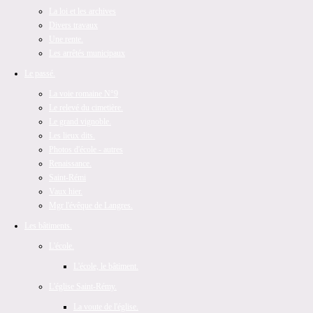
La loi et les archives
Divers travaux
Une rente.
Les arrêtés municipaux
Le passé.
La voie romaine N°9
Le relevé du cimetière.
Le grand vignoble.
Les lieux dits.
Photos d'école - autres
Renaissance.
Saint-Rémi
Vaux hier.
Mgr l'évêque de Langres.
Les bâtiments.
L'école.
L'école, le bâtiment.
L'église Saint-Rémy.
La voute de l'église.