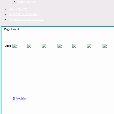
Remerciements
Nous contacter
Agenda
de la Hte-Marne
glegendre
le site de la Famille
Page 4 sur 4
2010
Précédent