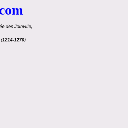
.com
e des Joinville,
 (
1214-1270
)