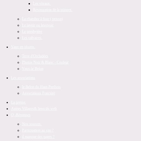
Les vitraux.
Restauration de la toitures.
La chambre à four ( prison)
Le lavoir ou lessivoir
Le presbytère
Les calvaires.
Vaux en photos.
Terre d'Orchidées
Photos Noir & Blanc - Couleur
Vaux-le Belon
Les associations
le Belon du Haut-Perthois
Associations Foncière
La presse.
Autres Villages
& liens du web
Q -Réponses
Nos sources.
Participation au site ?
il manque des pages ?