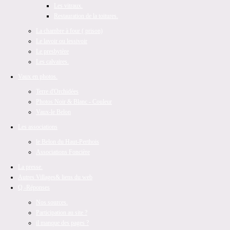
Les vitraux.
Restauration de la toitures.
La chambre à four ( prison)
Le lavoir ou lessivoir
Le presbytère
Les calvaires.
Vaux en photos.
Terre d'Orchidées
Photos Noir & Blanc - Couleur
Vaux-le Belon
Les associations
le Belon du Haut-Perthois
Associations Foncière
La presse.
Autres Villages
& liens du web
Q -Réponses
Nos sources.
Participation au site ?
il manque des pages ?