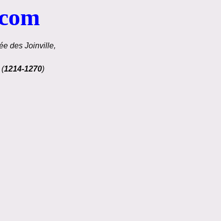
.com
e des Joinville,
 (
1214-1270
)