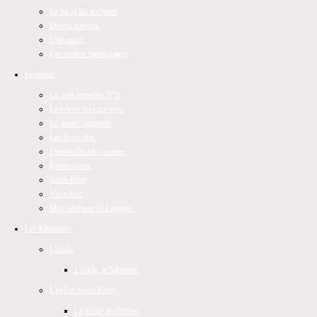
La loi et les archives
Divers travaux
Une rente.
Les arrêtés municipaux
Le passé.
La voie romaine N°9
Le relevé du cimetière.
Le grand vignoble.
Les lieux dits.
Photos d'école - autres
Renaissance.
Saint-Rémi
Vaux hier.
Mgr l'évêque de Langres.
Les bâtiments.
L'école.
L'école, le bâtiment.
L'église Saint-Rémy.
La voute de l'église.