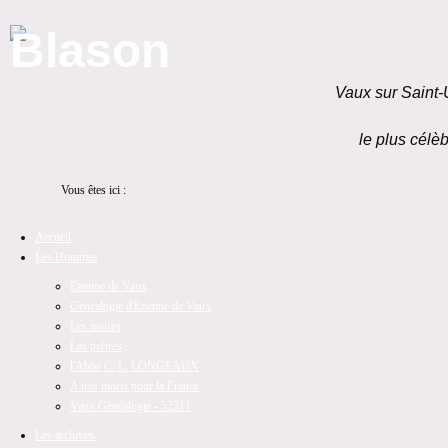
Vaux sur Saint-
le plus célèb
Vous êtes ici :
Accueil
Les Hommes
Etienne de Vaux
Généalogie d'Etienne de Vaux
Les maires
Les prêtres
l'Abbé C. L. LONGEAUX
A nos morts pour la France
Vaux Généalogie - 52511
Les archives.