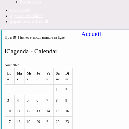
Remerciements
Nous contacter
Agenda
de la Hte-Marne
glegendre
le site de la Famille
Accueil
Il y a 1841 invités et aucun membre en ligne
Année
Mois
Année
Mois
iCagenda - Calendar
précédente
précédent
suivante
suivant
Août 2026
Lu
Ma
Me
Je
Ve
Sa
Di
n
r
r
u
n
m
m
1
2
3
4
5
6
7
8
9
10
11
12
13
14
15
16
17
18
19
20
21
22
23