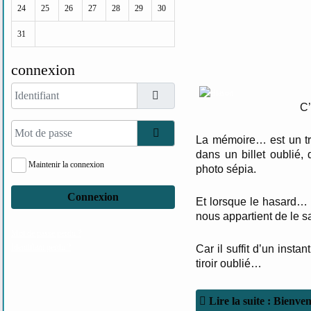
24
25
26
27
28
29
30
31
connexion
Identifiant
C’
Mot de passe
Afficher le mot de passe
La mémoire… est un t
dans un billet oublié,
Maintenir la connexion
photo sépia.
Connexion
Et lorsque le hasard…
nous appartient de le s
Mot de passe perdu ?
Identifiant perdu ?
Car il suffit d’un insta
tiroir oublié…
Lire la suite : Bienve