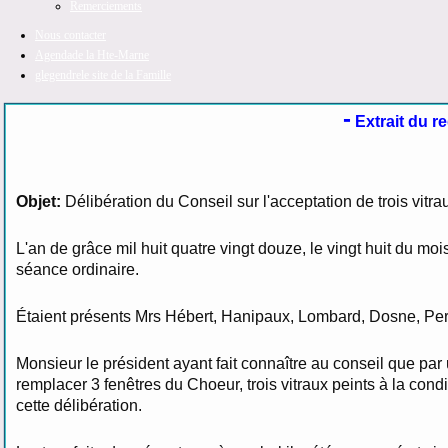
Remerciements
Nous contacter
Agenda
de la Hte-Marne
glegendre
le site de la Famille
-
Extrait du r
Objet:
Délibération du Conseil sur l'acceptation de trois vitraux
L'an de grâce mil huit quatre vingt douze, le vingt huit du mo
séance ordinaire.
Étaient présents Mrs Hébert, Hanipaux, Lombard, Dosne, Pe
Monsieur le président ayant fait connaître au conseil que pa
remplacer 3 fenêtres du Choeur, trois vitraux peints à la con
cette délibération.