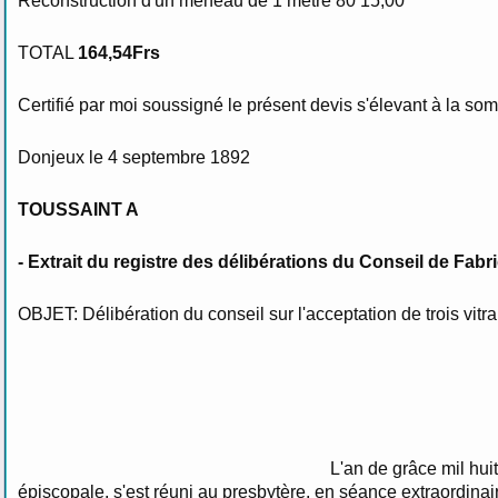
Reconstruction d'un meneau de 1 mètre 80 15,00
TOTAL
164,54Frs
Certifié par moi soussigné le présent devis s'élevant à la so
Donjeux le 4 septembre 1892
TOUSSAINT A
- Extrait du registre des délibérations du Conseil de Fabr
OBJET: Délibération du conseil sur l'acceptation de trois vitrau
L'an de grâce mil hui
épiscopale, s'est réuni au presbytère, en séance extraordinai