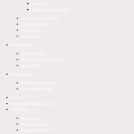
Les vitraux.
Restauration de la toitures.
La chambre à four ( prison)
Le lavoir ou lessivoir
Le presbytère
Les calvaires.
Vaux en photos.
Terre d'Orchidées
Photos Noir & Blanc - Couleur
Vaux-le Belon
Les associations
le Belon du Haut-Perthois
Associations Foncière
La presse.
Autres Villages
& liens du web
Q -Réponses
Nos sources.
Participation au site ?
il manque des pages ?