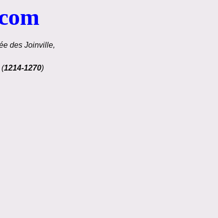
.com
e des Joinville,
 (
1214-1270
)