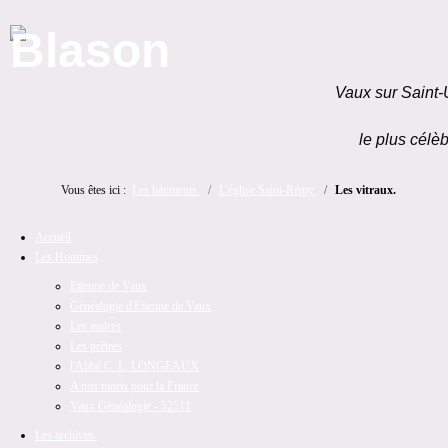
Vaux sur Saint-
le plus célèb
Vous êtes ici :
Les bâtiments.
L'église Saint-Rémy.
Les vitraux.
Accueil
Les Hommes
Etienne de Vaux
Généalogie d'Etienne de Vaux
Les maires
Les prêtres
l'Abbé C. L. LONGEAUX
A nos morts pour la France
Vaux Généalogie - 52511
Les archives.