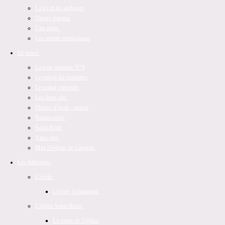
La loi et les archives
Divers travaux
Une rente.
Les arrêtés municipaux
Le passé.
La voie romaine N°9
Le relevé du cimetière.
Le grand vignoble.
Les lieux dits.
Photos d'école - autres
Renaissance.
Saint-Rémi
Vaux hier.
Mgr l'évêque de Langres.
Les bâtiments.
L'école.
L'école, le bâtiment.
L'église Saint-Rémy.
La voute de l'église.