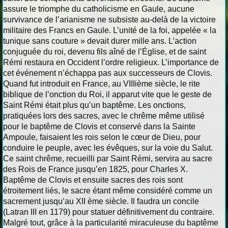
assure le triomphe du catholicisme en Gaule, aucune
survivance de l’arianisme ne subsiste au-delà de la victoire
militaire des Francs en Gaule. L’unité de la foi, appelée « la
tunique sans couture » devait durer mille ans. L’action
conjuguée du roi, devenu fils aîné de l’Église, et de saint
Rémi restaura en Occident l’ordre religieux. L’importance de
cet événement n’échappa pas aux successeurs de Clovis.
Quand fut introduit en France, au VIIIième siècle, le rite
biblique de l’onction du Roi, il apparut vite que le geste de
Saint Rémi était plus qu’un baptême. Les onctions,
pratiquées lors des sacres, avec le chrême même utilisé
pour le baptême de Clovis et conservé dans la Sainte
Ampoule, faisaient les rois selon le cœur de Dieu, pour
conduire le peuple, avec les évêques, sur la voie du Salut.
Ce saint chrême, recueilli par Saint Rémi, servira au sacre
des Rois de France jusqu’en 1825, pour Charles X.
Baptême de Clovis et ensuite sacres des rois sont
étroitement liés, le sacre étant même considéré comme un
sacrement jusqu’au XII ème siècle. Il faudra un concile
(Latran III en 1179) pour statuer définitivement du contraire.
Malgré tout, grâce à la particularité miraculeuse du baptême