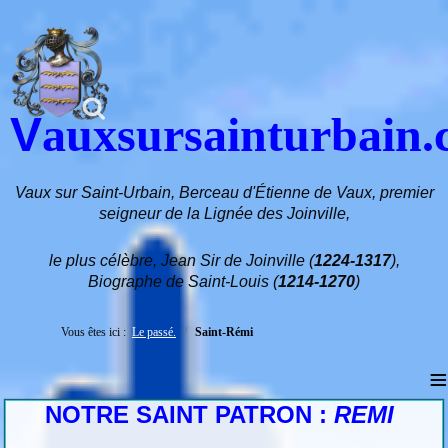
V
auxsursainturbain
Vaux sur Saint-Urbain, Berceau d'Étienne de Vaux, premier
seigneur de la Lignée des Joinville,
le plus célèbre, Jean Sir de Joinville (
1224-1317
),
Biographe de Saint-Louis (
1214-1270
)
Vous êtes ici :
Le passé.
Saint-Rémi
≡
NOTRE SAINT PATRON :
R
EM
I