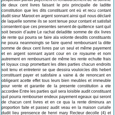
de deux cent livres faisant le prix principalle de laditte
constitution que les dits constituant ont eü et recu contant
dudit sieur Maroot en argent sonnant ainsi quil nous déclaré
de laquelle somme ils se sont tenue pour contant et satisfait
consentent que ces presentes servent de quittence sant quil
soit besoin d’autre Le rachat deladitte somme de dix livres
de rente qui pourra se faire ala volonte desdits constituants
ne poura neanmoingts se faire quend remboursant la ditte
somme de deux cent livres par un seul et même payement
et en argent sonnant ayant cour en ce royaume et nom
autrement en remboursant de même les rente echutte frais
et loyaux coup promettant les dites parties chacun endroits
soit tenu et entretenir se que dessira vouloir.les dits hebert
constituant payer et satisfaire a vaine & de renoncant en
obligeant acette effet tous leurs bien meubles et immeuble
pour vente et garantie de la presente constitution a ete
accordee Entre les parties quil sera loisible audit constituant
quil pourra rembourser endeux payement egeaux qui seront
de chacun cent livres et en ce qua la rente diminura an
proportion faite et passez audit veau en la maison curialle
dudit lieu prensence de henri mary Recteur decolle (4) et