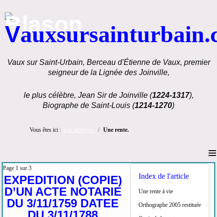
V
auxsursainturbain
Vaux sur Saint-Urbain, Berceau d'Étienne de Vaux, premier
seigneur de la Lignée des Joinville,
le plus célèbre, Jean Sir de Joinville (
1224-1317
),
Biographe de Saint-Louis (
1214-1270
)
Vous êtes ici :
Les archives.
Une rente.
≡
Page 1 sur 3
Index de l'article
EXPEDITION (COPIE)
D’UN ACTE NOTARIE
Une rente à vie
DU 3/11/1759 DATEE
Orthographe 2005 restituée
DU 3/11/1788