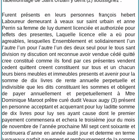
Tabellionnage de Saint Urbain y demt (2) soussignez :
Furent présents en leurs personnes françois hebert
Laboureur demeurant à veaux sur saint urbain et anne
Perrin sa femme de luy dument licenciée et authorizée pour
leffets des presentes, Laquelle licence elle a eü pour
agreables, lesquelles Ensemblement et solidairement l’un
l’autre l’un pour l’autre l’un des deux seul pour le tous sant
division ny discution ont reconnue avoir vendue cédé quitté
cree constitué comme ils fond par ces présentes vendent
cedent quittent creent constituent sur tous et un chacun
leurs biens meubles et immeubles presents et avenir pour la
somme de dix livres de rente annuelle perpetuelle et
indivisible que les dits constituant les sommes et obligent
de payer annuellement et perpetuellement à Mtre
Dominique Maroot prêtre curé dudit Veaux augy (3) présent
en personne acceptant et acquerrant pour luy laditte somme
de dix livres pour luy ses ayant cause dont le premier
payement commensera et echera le troisième jour du mois
de novembre de l’année prochaine Mil sept cent soixante et
continuera d’anne en année audit jour et determe en terme
jusqueaux parfait payement et remboursement de la somme