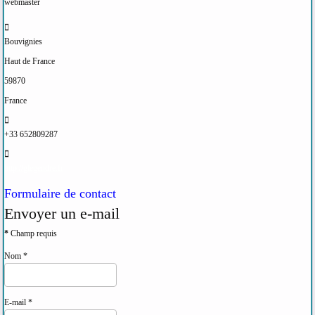
webmaster
Adresse:
Bouvignies
Haut de France
59870
France
Mobile:
+33 652809287
Site Web:
http://glegendre.fr
Formulaire de contact
Envoyer un e-mail
*
Champ requis
Nom
*
E-mail
*