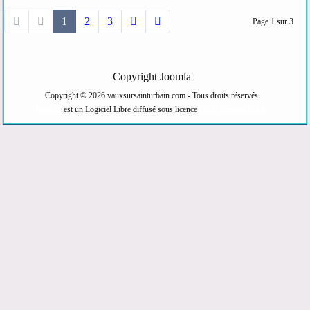
1
2
3
Page 1 sur 3
Copyright Joomla
Copyright © 2026 vauxsursainturbain.com - Tous droits réservés
Joomla!
est un Logiciel Libre diffusé sous licence
GNU General Public