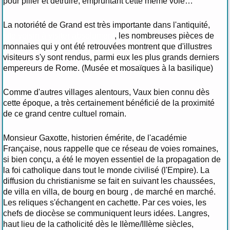
pour piller et détruire, empruntant cette même voie…
La notoriété de Grand est très importante dans l'antiquité,
site voisin à visiter absolument
, les nombreuses pièces de
monnaies qui y ont été retrouvées montrent que d'illustres
visiteurs s'y sont rendus, parmi eux les plus grands derniers
empereurs de Rome. (Musée et mosaïques à la basilique)
Comme d'autres villages alentours, Vaux bien connu dès
cette époque, a très certainement bénéficié de la proximité
de ce grand centre cultuel romain.
Monsieur Gaxotte, historien émérite, de l'académie
Française, nous rappelle que ce réseau de voies romaines,
si bien conçu, a été le moyen essentiel de la propagation de
la foi catholique dans tout le monde civilisé (l'Empire). La
diffusion du christianisme se fait en suivant les chaussées,
de villa en villa, de bourg en bourg , de marché en marché.
Les reliques s'échangent en cachette. Par ces voies, les
chefs de diocèse se communiquent leurs idées. Langres,
haut lieu de la catholicité dès le IIème/IIIème siècles,