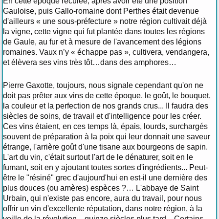
En cette époque reculée, après avoir été une position
Gauloise, puis Gallo-romaine dont Perthes était devenue
d'ailleurs « une sous-préfecture » notre région cultivait déjà
la vigne, cette vigne qui fut plantée dans toutes les régions
de Gaule, au fur et à mesure de l'avancement des légions
romaines. Vaux n’y « échappe pas », cultivera, vendangera,
et élèvera ses vins très tôt…dans des amphores…
Pierre Gaxotte, toujours, nous signale cependant qu'on ne
doit pas prêter aux vins de cette époque, le goût, le bouquet,
la couleur et la perfection de nos grands crus... Il faudra des
siècles de soins, de travail et d'intelligence pour les créer.
Ces vins étaient, en ces temps là, épais, lourds, surchargés
souvent de préparation à la poix qui leur donnait une saveur
étrange, l'arrière goût d'une tisane aux bourgeons de sapin.
L'art du vin, c'était surtout l'art de le dénaturer, soit en le
fumant, soit en y ajoutant toutes sortes d'ingrédients... Peut-
être le "résiné" grec d'aujourd'hui en est-il une dernière des
plus douces (ou amères) espèces ?… L'abbaye de Saint
Urbain, qui n'existe pas encore, aura du travail, pour nous
offrir un vin d'excellente réputation, dans notre région, à la
veille de la révolution... quinze siècles plus tard... Certains