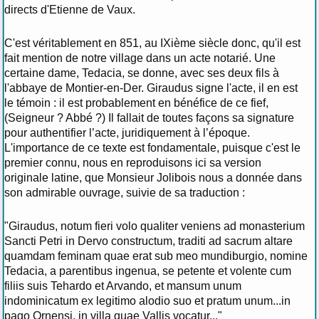
directs d'Etienne de Vaux.
C'est véritablement en 851, au IXième siècle donc, qu'il est
fait mention de notre village dans un acte notarié. Une
certaine dame, Tedacia, se donne, avec ses deux fils à
l'abbaye de Montier-en-Der. Giraudus signe l'acte, il en est
le témoin : il est probablement en bénéfice de ce fief,
(Seigneur ? Abbé ?) Il fallait de toutes façons sa signature
pour authentifier l’acte, juridiquement à l’époque.
L'importance de ce texte est fondamentale, puisque c'est le
premier connu, nous en reproduisons ici sa version
originale latine, que Monsieur Jolibois nous a donnée dans
son admirable ouvrage, suivie de sa traduction :
"Giraudus, notum fieri volo qualiter veniens ad monasterium
Sancti Petri in Dervo constructum, traditi ad sacrum altare
quamdam feminam quae erat sub meo mundiburgio, nomine
Tedacia, a parentibus ingenua, se petente et volente cum
filiis suis Tehardo et Arvando, et mansum unum
indominicatum ex legitimo alodio suo et pratum unum...in
pago Ornensi, in villa quae Vallis vocatur..."