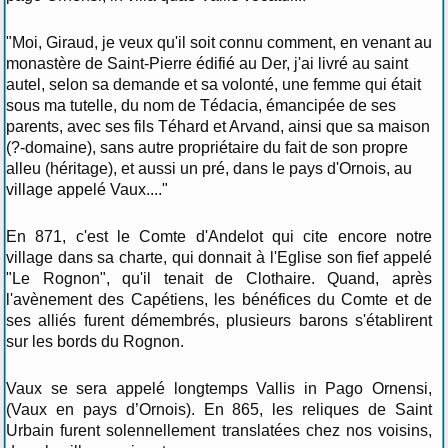
"Moi, Giraud, je veux qu'il soit connu comment, en venant au
monastère de Saint-Pierre édifié au Der, j'ai livré au saint
autel, selon sa demande et sa volonté, une femme qui était
sous ma tutelle, du nom de Tédacia, émancipée de ses
parents, avec ses fils Téhard et Arvand, ainsi que sa maison
(?-domaine), sans autre propriétaire du fait de son propre
alleu (héritage), et aussi un pré, dans le pays d'Ornois, au
village appelé Vaux...."
En 871, c'est le Comte d'Andelot qui cite encore notre
village dans sa charte, qui donnait à l'Eglise son fief appelé
"Le Rognon", qu'il tenait de Clothaire. Quand, après
l'avènement des Capétiens, les bénéfices du Comte et de
ses alliés furent démembrés, plusieurs barons s'établirent
sur les bords du Rognon.
Vaux se sera appelé longtemps Vallis in Pago Ornensi,
(Vaux en pays d’Ornois). En 865, les reliques de Saint
Urbain furent solennellement translatées chez nos voisins,