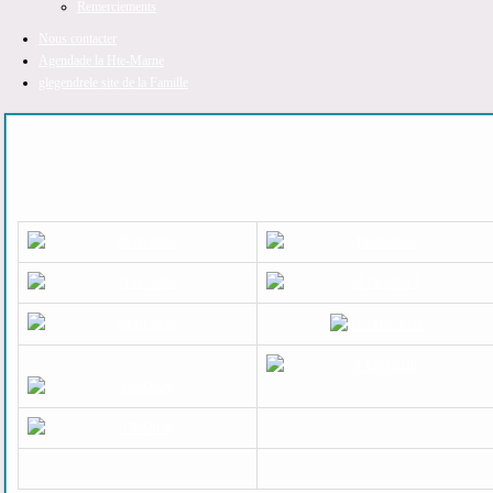
Remerciements
Nous contacter
Agenda
de la Hte-Marne
glegendre
le site de la Famille