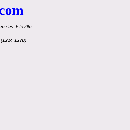
.com
e des Joinville,
 (
1214-1270
)