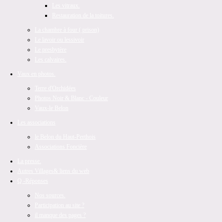
Les vitraux.
Restauration de la toitures.
La chambre à four ( prison)
Le lavoir ou lessivoir
Le presbytère
Les calvaires.
Vaux en photos.
Terre d'Orchidées
Photos Noir & Blanc - Couleur
Vaux-le Belon
Les associations
le Belon du Haut-Perthois
Associations Foncière
La presse.
Autres Villages
& liens du web
Q -Réponses
Nos sources.
Participation au site ?
il manque des pages ?