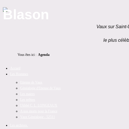
Vaux sur Saint-
le plus célèb
Vous êtes ici :
Agenda
Accueil
Les Hommes
Etienne de Vaux
Généalogie d'Etienne de Vaux
Les maires
Les prêtres
l'Abbé C. L. LONGEAUX
A nos morts pour la France
Vaux Généalogie - 52511
Les archives.