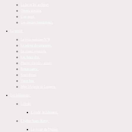
La loi et les archives
Divers travaux
Une rente.
Les arrêtés municipaux
Le passé.
La voie romaine N°9
Le relevé du cimetière.
Le grand vignoble.
Les lieux dits.
Photos d'école - autres
Renaissance.
Saint-Rémi
Vaux hier.
Mgr l'évêque de Langres.
Les bâtiments.
L'école.
L'école, le bâtiment.
L'église Saint-Rémy.
La voute de l'église.