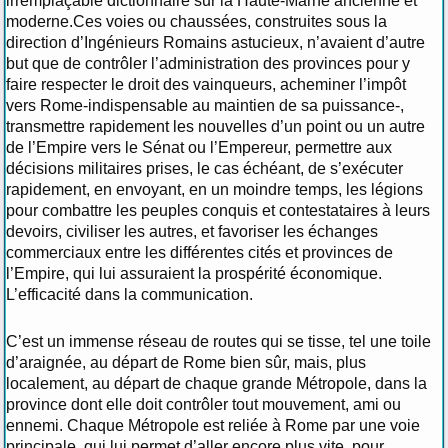
irremplaçable dictionnaire sur la Haute-Marne ancienne et
moderne.Ces voies ou chaussées, construites sous la
direction d’Ingénieurs Romains astucieux, n’avaient d’autre
but que de contrôler l’administration des provinces pour y
faire respecter le droit des vainqueurs, acheminer l’impôt
vers Rome-indispensable au maintien de sa puissance-,
transmettre rapidement les nouvelles d’un point ou un autre
de l’Empire vers le Sénat ou l’Empereur, permettre aux
décisions militaires prises, le cas échéant, de s’exécuter
rapidement, en envoyant, en un moindre temps, les légions
pour combattre les peuples conquis et contestataires à leurs
devoirs, civiliser les autres, et favoriser les échanges
commerciaux entre les différentes cités et provinces de
l’Empire, qui lui assuraient la prospérité économique.
L’efficacité dans la communication.
C’est un immense réseau de routes qui se tisse, tel une toile
d’araignée, au départ de Rome bien sûr, mais, plus
localement, au départ de chaque grande Métropole, dans la
province dont elle doit contrôler tout mouvement, ami ou
ennemi. Chaque Métropole est reliée à Rome par une voie
principale, qui lui permet d’aller encore plus vite, pour