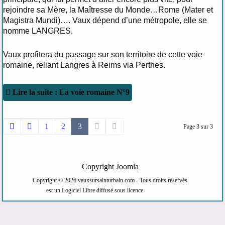
rejoindre sa Mère, la Maîtresse du Monde…Rome (Mater et
Magistra Mundi)…. Vaux dépend d’une métropole, elle se
nomme LANGRES.
Vaux profitera du passage sur son territoire de cette voie
romaine, reliant Langres à Reims via Perthes.
Lire la suite : La voie romaine N°9
1
2
3
Page 3 sur 3
Copyright Joomla
Copyright © 2026 vauxsursainturbain.com - Tous droits réservés
Joomla!
est un Logiciel Libre diffusé sous licence
GNU General Public