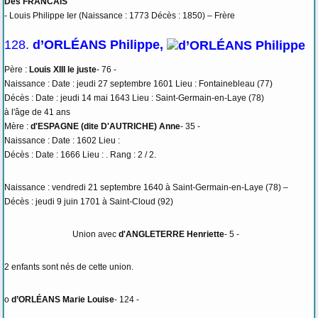
Des FRANCAIS
- Louis Philippe Ier (Naissance : 1773 Décès : 1850) – Frère
128.
d’ORLÉANS Philippe,
Père :
Louis XIII le juste
- 76 -
Naissance : Date : jeudi 27 septembre 1601 Lieu : Fontainebleau (77)
Décès : Date : jeudi 14 mai 1643 Lieu : Saint-Germain-en-Laye (78)
à l'âge de 41 ans
Mère :
d'ESPAGNE (dite D'AUTRICHE) Anne
- 35 -
Naissance : Date : 1602 Lieu :
Décès : Date : 1666 Lieu : . Rang : 2 / 2.
Naissance : vendredi 21 septembre 1640 à Saint-Germain-en-Laye (78) –
Décès : jeudi 9 juin 1701 à Saint-Cloud (92)
Union avec
d'ANGLETERRE Henriette
- 5 -
2 enfants sont nés de cette union.
o
d’ORLÉANS Marie Louise
- 124 -