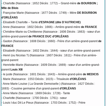
- Charlotte (Naissance : 1652 Décès : 1772) – Grand-mère
de BOURBON ;
Mlle de Blois
- Françoise Marie (Naissance : 1677 Décès : 1749) – Mère
DE BOURBON
d’ORLÉANS
- Elisabeth Charlotte – Tante
d'ESPAGNE (dite D'AUTRICHE)
- Anne (Naissance : 1602 Décès : 1666) – Arrière-grand-mère
de FRANCE
- Christine-Marie ou Chrétienne (Naissance : 1606 Décès : 1663) - sœur d'un
arrière-grand-parent
de FRANCE DUC d’ORLÉANS
- Gaston (Naissance : 1608 Décès : 1660) - Frère d'un arrière-grand-parent
de
FRANCE
- Elisabeth (Naissance : 1602 Décès : 1644) - sœur d'un arrière-grand-parent
- Henri (ou Nicolas ?) (Naissance : 1607 Décès : 1611) - Frère d'un arrière-
grand-parent
- Henriette-Marie (Naissance : 1609 Décès : 1669) - sœur d'un arrière-grand-
parent
Louis XIII
- le juste (Naissance : 1601 Décès : 1643) – Arrière-grand-père
de MEDICIS
- Marie (Naissance : 1553 Décès : 1615) – Trisaïeule
d’ORLÉANS
- Anne Marie Louise ( La Grande Demoiselle ) (Naissance : 1627 Décès :
1693) - Cousine germaine d'un grand-parent
d’ORLÉANS
- Anne Marie (Naissance : 1669 Décès : 1728) - Tante
- Charlotte (Naissance : 1700 Décès : 1761) - sœur
- Louis I duc Dit Le Pieux (Naissance : 1703 Décès : 1752) - Frère