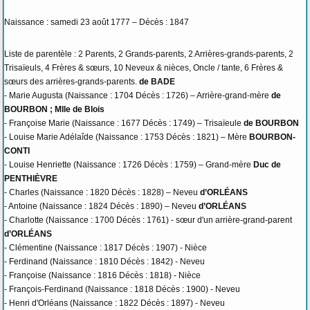
Naissance : samedi 23 août 1777 – Décès : 1847
Liste de parentèle : 2 Parents, 2 Grands-parents, 2 Arrières-grands-parents, 2
Trisaïeuls, 4 Frères & sœurs, 10 Neveux & nièces, Oncle / tante, 6 Frères &
sœurs des arrières-grands-parents.
de BADE
- Marie Augusta (Naissance : 1704 Décès : 1726) – Arrière-grand-mère
de
BOURBON ; Mlle de Blois
- Françoise Marie (Naissance : 1677 Décès : 1749) – Trisaïeule
de BOURBON
- Louise Marie Adélaîde (Naissance : 1753 Décès : 1821) – Mère
BOURBON-
CONTI
- Louise Henriette (Naissance : 1726 Décès : 1759) – Grand-mère
Duc de
PENTHIÈVRE
- Charles (Naissance : 1820 Décès : 1828) – Neveu
d’ORLÉANS
- Antoine (Naissance : 1824 Décès : 1890) – Neveu
d’ORLÉANS
- Charlotte (Naissance : 1700 Décès : 1761) - sœur d'un arrière-grand-parent
d’ORLÉANS
- Clémentine (Naissance : 1817 Décès : 1907) - Nièce
- Ferdinand (Naissance : 1810 Décès : 1842) - Neveu
- Françoise (Naissance : 1816 Décès : 1818) - Nièce
- François-Ferdinand (Naissance : 1818 Décès : 1900) - Neveu
- Henri d'Orléans (Naissance : 1822 Décès : 1897) - Neveu