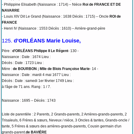
- Philippine Elisabeth (Naissance : 1714) – Nièce
Roi de FRANCE ET DE
NAVARRE
- Louis XIV Dit Le Grand (Naissance : 1638 Décès : 1715) – Oncle
ROI de
FRANCE
- Henri IV (Naissance : 1553 Décès : 1610) – Arrière-grand-père
125.
d’ORLÉANS Marie Louise,
Père :
d’ORLÉANS Philippe II Le Régent
- 130 -
Naissance : Date : 1674 Lieu :
Décès : Date : 1723 Lieu :
Mère :
de BOURBON ; Mlle de Blois Françoise Marie
- 14 -
Naissance : Date : mardi 4 mai 1677 Lieu :
Décès : Date : samedi 1er février 1749 Lieu :
à l'âge de 71 ans. Rang : 1 / 7.
Naissance : 1695 – Décès : 1743
Liste de parentèle : 2 Parents, 2 Grands-parents, 2 Arrières-grands-parents, 2
Trisaïeuls, 6 Frères & sœurs, Neveux / nièce, 3 Oncles & tantes, Grands-oncle /
tante, 5 Frères & sœurs des arrières-grands-parents, Cousin germain d'un
grands-parent.
de BAVIÈRE