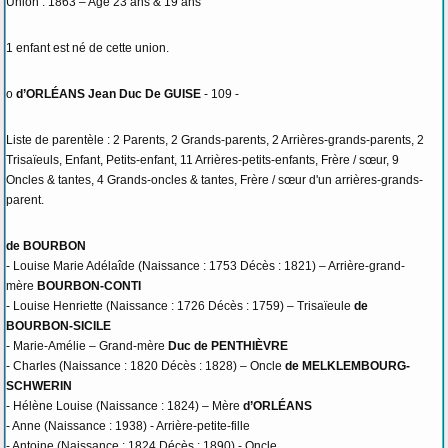
Union : 1863 – Age 23 ans & 19 ans
1 enfant est né de cette union.
o
d’ORLÉANS Jean Duc De GUISE
- 109 -
Liste de parentèle : 2 Parents, 2 Grands-parents, 2 Arrières-grands-parents, 2
Trisaïeuls, Enfant, Petits-enfant, 11 Arrières-petits-enfants, Frère / sœur, 9
Oncles & tantes, 4 Grands-oncles & tantes, Frère / sœur d'un arrières-grands-
parent.
de BOURBON
- Louise Marie Adélaîde (Naissance : 1753 Décès : 1821) – Arrière-grand-
mère
BOURBON-CONTI
- Louise Henriette (Naissance : 1726 Décès : 1759) – Trisaïeule
de
BOURBON-SICILE
- Marie-Amélie – Grand-mère
Duc de PENTHIÈVRE
- Charles (Naissance : 1820 Décès : 1828) – Oncle
de MELKLEMBOURG-
SCHWERIN
- Hélène Louise (Naissance : 1824) – Mère
d’ORLÉANS
- Anne (Naissance : 1938) - Arrière-petite-fille
- Antoine (Naissance : 1824 Décès : 1890) - Oncle