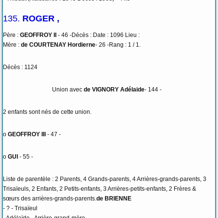
135.
ROGER ,
Père :
GEOFFROY II
- 46 -Décès : Date : 1096 Lieu :
Mère :
de COURTENAY Hordierne
- 26 -Rang : 1 / 1.
Décès : 1124
Union avec
de VIGNORY Adélaïde
- 144 -
2 enfants sont nés de cette union.
o
GEOFFROY III
- 47 -
o
GUI
- 55 -
Liste de parentèle : 2 Parents, 4 Grands-parents, 4 Arrières-grands-parents, 3
Trisaïeuls, 2 Enfants, 2 Petits-enfants, 3 Arrières-petits-enfants, 2 Frères &
sœurs des arrières-grands-parents.
de BRIENNE
- ? - Trisaïeul