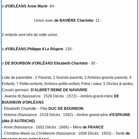
o
d’ORLÉANS Anne Marie
- 84 -
Union avec
de BAVIÈRE Charlotte
- 11 -
2 enfants sont nés de cette union.
o
d’ORLÉANS Philippe II Le Régent
- 130 -
o
DE BOURBON d’ORLÉANS Elisabeth Charlotte
- 30 -
Liste de parentèle : 2 Parents, 2 Grands-parents, 2 Arrières-grands-parents, 4
Enfants, 7 Petits-enfants, Arrières-petits-enfant, Frère / sœur, 5 Oncles & tantes,
Cousin germain.
D'ALBRET REINE DE NAVARRE
- Jeanne III (Naissance : 1528 Décès : 1572) – Arrière-grand-mère
DE
BOURBON d’ORLÉANS
- Elisabeth Charlotte – Fille
DUC DE BOURBON
- Antoine (Naissance : 1518 Décès : 1562) – Arrière-grand-père
d'ESPAGNE
(dite D'AUTRICHE)
- Anne (Naissance : 1602 Décès : 1666) – Mère
de FRANCE
- Christine-Marie ou Chrétienne (Naissance : 1606 Décès : 1663) – Tante
de