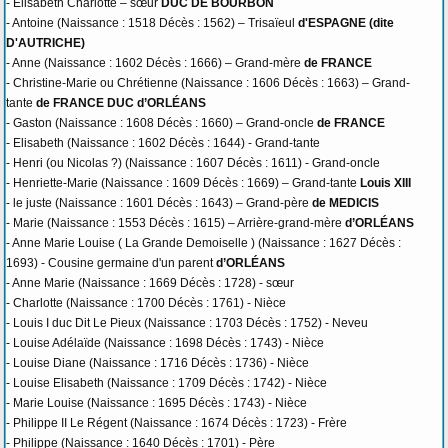
- Elisabeth Charlotte – sœur
DUC DE BOURBON
- Antoine (Naissance : 1518 Décès : 1562) – Trisaïeul
d'ESPAGNE (dite
D'AUTRICHE)
- Anne (Naissance : 1602 Décès : 1666) – Grand-mère
de FRANCE
- Christine-Marie ou Chrétienne (Naissance : 1606 Décès : 1663) – Grand-
tante
de FRANCE DUC d’ORLÉANS
- Gaston (Naissance : 1608 Décès : 1660) – Grand-oncle
de FRANCE
- Elisabeth (Naissance : 1602 Décès : 1644) - Grand-tante
- Henri (ou Nicolas ?) (Naissance : 1607 Décès : 1611) - Grand-oncle
- Henriette-Marie (Naissance : 1609 Décès : 1669) – Grand-tante
Louis XIII
- le juste (Naissance : 1601 Décès : 1643) – Grand-père
de MEDICIS
- Marie (Naissance : 1553 Décès : 1615) – Arrière-grand-mère
d’ORLÉANS
- Anne Marie Louise ( La Grande Demoiselle ) (Naissance : 1627 Décès :
1693) - Cousine germaine d'un parent
d’ORLÉANS
- Anne Marie (Naissance : 1669 Décès : 1728) - sœur
- Charlotte (Naissance : 1700 Décès : 1761) - Nièce
- Louis I duc Dit Le Pieux (Naissance : 1703 Décès : 1752) - Neveu
- Louise Adélaïde (Naissance : 1698 Décès : 1743) - Nièce
- Louise Diane (Naissance : 1716 Décès : 1736) - Nièce
- Louise Elisabeth (Naissance : 1709 Décès : 1742) - Nièce
- Marie Louise (Naissance : 1695 Décès : 1743) - Nièce
- Philippe II Le Régent (Naissance : 1674 Décès : 1723) - Frère
- Philippe (Naissance : 1640 Décès : 1701) - Père