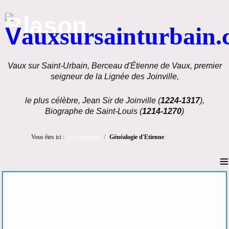
V
auxsursainturbain
Vaux sur Saint-Urbain, Berceau d'Étienne de Vaux, premier
seigneur de la Lignée des Joinville,
le plus célèbre, Jean Sir de Joinville (
1224-1317
),
Biographe de Saint-Louis (
1214-1270
)
Vous êtes ici :
Les Hommes
Généalogie d'Etienne
≡
Première partie Généalogie d'Etienne de vaux 01
Seconde partie Généalogie d'Etienne de vaux 02
Troisième partie Généalogie d'Etienne de vaux 03