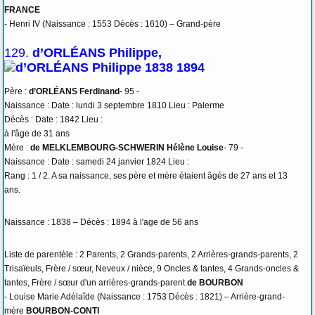
FRANCE
- Henri IV (Naissance : 1553 Décès : 1610) – Grand-père
129.
d’ORLÉANS Philippe,
Père :
d’ORLÉANS Ferdinand
- 95 -
Naissance : Date : lundi 3 septembre 1810 Lieu : Palerme
Décès : Date : 1842 Lieu :
à l'âge de 31 ans
Mère :
de MELKLEMBOURG-SCHWERIN Hélène Louise
- 79 -
Naissance : Date : samedi 24 janvier 1824 Lieu :
Rang : 1 / 2. A sa naissance, ses père et mère étaient âgés de 27 ans et 13
ans.
Naissance : 1838 – Décès : 1894 à l'age de 56 ans
Liste de parentèle : 2 Parents, 2 Grands-parents, 2 Arrières-grands-parents, 2
Trisaïeuls, Frère / sœur, Neveux / nièce, 9 Oncles & tantes, 4 Grands-oncles &
tantes, Frère / sœur d'un arrières-grands-parent.
de BOURBON
- Louise Marie Adélaîde (Naissance : 1753 Décès : 1821) – Arrière-grand-
mère
BOURBON-CONTI