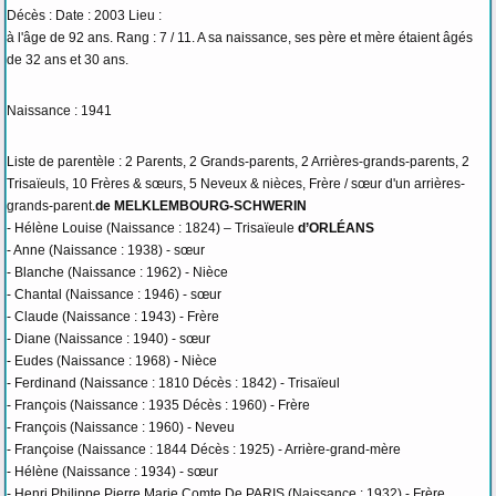
Décès : Date : 2003 Lieu :
à l'âge de 92 ans. Rang : 7 / 11. A sa naissance, ses père et mère étaient âgés
de 32 ans et 30 ans.
Naissance : 1941
Liste de parentèle : 2 Parents, 2 Grands-parents, 2 Arrières-grands-parents, 2
Trisaïeuls, 10 Frères & sœurs, 5 Neveux & nièces, Frère / sœur d'un arrières-
grands-parent.
de MELKLEMBOURG-SCHWERIN
- Hélène Louise (Naissance : 1824) – Trisaïeule
d’ORLÉANS
- Anne (Naissance : 1938) - sœur
- Blanche (Naissance : 1962) - Nièce
- Chantal (Naissance : 1946) - sœur
- Claude (Naissance : 1943) - Frère
- Diane (Naissance : 1940) - sœur
- Eudes (Naissance : 1968) - Nièce
- Ferdinand (Naissance : 1810 Décès : 1842) - Trisaïeul
- François (Naissance : 1935 Décès : 1960) - Frère
- François (Naissance : 1960) - Neveu
- Françoise (Naissance : 1844 Décès : 1925) - Arrière-grand-mère
- Hélène (Naissance : 1934) - sœur
- Henri Philippe Pierre Marie Comte De PARIS (Naissance : 1932) - Frère