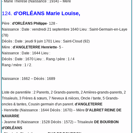
- Marie Thérèse (Naissance : 1934) – Mère
124.
d’ORLÉANS Marie Louise,
Père :
d’ORLÉANS Philippe
- 128 -
Naissance : Date : vendredi 21 septembre 1640 Lieu : Saint-Germain-en-Laye
(78)
Décès : Date : jeudi 9 juin 1701 Lieu : Saint-Cloud (92)
Mère :
d'ANGLETERRE Henriette
- 5 -
Naissance : Date : 1644 Lieu :
Décès : Date : 1670 Lieu : . Rang / père : 1 / 4
Rang / mère : 1 / 2.
Naissance : 1662 – Décès : 1689
Liste de parentèle : 2 Parents, 2 Grands-parents, 2 Arrières-grands-parents, 2
Trisaïeuls, 3 Frères & sœurs, 7 Neveux & nièces, Oncle / tante, 5 Grands-
oncles & tantes, Cousin germain d'un parent.
d'ANGLETERRE
- Henriette (Naissance : 1644 Décès : 1670) – Mère
D'ALBRET REINE DE
NAVARRE
- Jeanne III (Naissance : 1528 Décès : 1572) – Trisaïeule
DE BOURBON
d’ORLÉANS