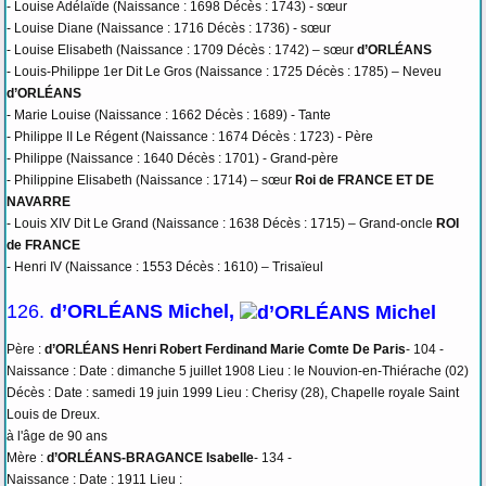
- Louise Adélaïde (Naissance : 1698 Décès : 1743) - sœur
- Louise Diane (Naissance : 1716 Décès : 1736) - sœur
- Louise Elisabeth (Naissance : 1709 Décès : 1742) – sœur
d’ORLÉANS
- Louis-Philippe 1er Dit Le Gros (Naissance : 1725 Décès : 1785) – Neveu
d’ORLÉANS
- Marie Louise (Naissance : 1662 Décès : 1689) - Tante
- Philippe II Le Régent (Naissance : 1674 Décès : 1723) - Père
- Philippe (Naissance : 1640 Décès : 1701) - Grand-père
- Philippine Elisabeth (Naissance : 1714) – sœur
Roi de FRANCE ET DE
NAVARRE
- Louis XIV Dit Le Grand (Naissance : 1638 Décès : 1715) – Grand-oncle
ROI
de FRANCE
- Henri IV (Naissance : 1553 Décès : 1610) – Trisaïeul
126.
d’ORLÉANS Michel,
Père :
d’ORLÉANS Henri Robert Ferdinand Marie Comte De Paris
- 104 -
Naissance : Date : dimanche 5 juillet 1908 Lieu : le Nouvion-en-Thiérache (02)
Décès : Date : samedi 19 juin 1999 Lieu : Cherisy (28), Chapelle royale Saint
Louis de Dreux.
à l'âge de 90 ans
Mère :
d’ORLÉANS-BRAGANCE Isabelle
- 134 -
Naissance : Date : 1911 Lieu :