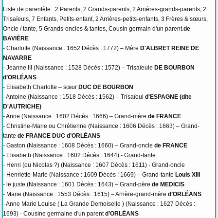
Liste de parentèle : 2 Parents, 2 Grands-parents, 2 Arrières-grands-parents, 2
Trisaïeuls, 7 Enfants, Petits-enfant, 2 Arrières-petits-enfants, 3 Frères & sœurs,
Oncle / tante, 5 Grands-oncles & tantes, Cousin germain d'un parent.
de
BAVIÈRE
- Charlotte (Naissance : 1652 Décès : 1772) – Mère
D'ALBRET REINE DE
NAVARRE
- Jeanne III (Naissance : 1528 Décès : 1572) – Trisaïeule
DE BOURBON
d’ORLÉANS
- Elisabeth Charlotte – sœur
DUC DE BOURBON
- Antoine (Naissance : 1518 Décès : 1562) – Trisaïeul
d'ESPAGNE (dite
D'AUTRICHE)
- Anne (Naissance : 1602 Décès : 1666) – Grand-mère
de FRANCE
- Christine-Marie ou Chrétienne (Naissance : 1606 Décès : 1663) – Grand-
tante
de FRANCE DUC d’ORLÉANS
- Gaston (Naissance : 1608 Décès : 1660) – Grand-oncle
de FRANCE
- Elisabeth (Naissance : 1602 Décès : 1644) - Grand-tante
- Henri (ou Nicolas ?) (Naissance : 1607 Décès : 1611) - Grand-oncle
- Henriette-Marie (Naissance : 1609 Décès : 1669) – Grand-tante
Louis XIII
- le juste (Naissance : 1601 Décès : 1643) – Grand-père
de MEDICIS
- Marie (Naissance : 1553 Décès : 1615) – Arrière-grand-mère
d’ORLÉANS
- Anne Marie Louise ( La Grande Demoiselle ) (Naissance : 1627 Décès :
1693) - Cousine germaine d'un parent
d’ORLÉANS