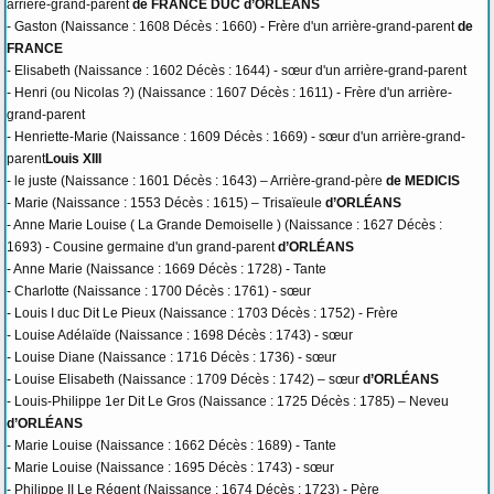
arrière-grand-parent
de FRANCE DUC d’ORLÉANS
- Gaston (Naissance : 1608 Décès : 1660) - Frère d'un arrière-grand-parent
de
FRANCE
- Elisabeth (Naissance : 1602 Décès : 1644) - sœur d'un arrière-grand-parent
- Henri (ou Nicolas ?) (Naissance : 1607 Décès : 1611) - Frère d'un arrière-
grand-parent
- Henriette-Marie (Naissance : 1609 Décès : 1669) - sœur d'un arrière-grand-
parent
Louis XIII
- le juste (Naissance : 1601 Décès : 1643) – Arrière-grand-père
de MEDICIS
- Marie (Naissance : 1553 Décès : 1615) – Trisaïeule
d’ORLÉANS
- Anne Marie Louise ( La Grande Demoiselle ) (Naissance : 1627 Décès :
1693) - Cousine germaine d'un grand-parent
d’ORLÉANS
- Anne Marie (Naissance : 1669 Décès : 1728) - Tante
- Charlotte (Naissance : 1700 Décès : 1761) - sœur
- Louis I duc Dit Le Pieux (Naissance : 1703 Décès : 1752) - Frère
- Louise Adélaïde (Naissance : 1698 Décès : 1743) - sœur
- Louise Diane (Naissance : 1716 Décès : 1736) - sœur
- Louise Elisabeth (Naissance : 1709 Décès : 1742) – sœur
d’ORLÉANS
- Louis-Philippe 1er Dit Le Gros (Naissance : 1725 Décès : 1785) – Neveu
d’ORLÉANS
- Marie Louise (Naissance : 1662 Décès : 1689) - Tante
- Marie Louise (Naissance : 1695 Décès : 1743) - sœur
- Philippe II Le Régent (Naissance : 1674 Décès : 1723) - Père