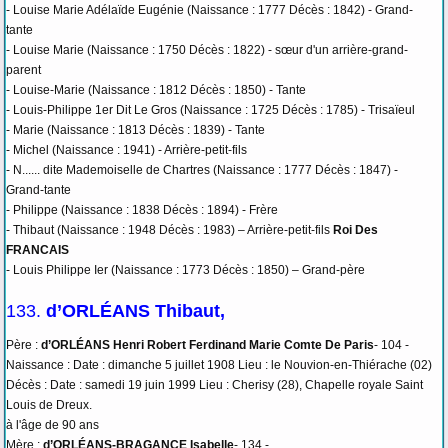
- Louise Marie Adélaïde Eugénie (Naissance : 1777 Décès : 1842) - Grand-
tante
- Louise Marie (Naissance : 1750 Décès : 1822) - sœur d'un arrière-grand-
parent
- Louise-Marie (Naissance : 1812 Décès : 1850) - Tante
- Louis-Philippe 1er Dit Le Gros (Naissance : 1725 Décès : 1785) - Trisaïeul
- Marie (Naissance : 1813 Décès : 1839) - Tante
- Michel (Naissance : 1941) - Arrière-petit-fils
- N...... dite Mademoiselle de Chartres (Naissance : 1777 Décès : 1847) -
Grand-tante
- Philippe (Naissance : 1838 Décès : 1894) - Frère
- Thibaut (Naissance : 1948 Décès : 1983) – Arrière-petit-fils
Roi Des
FRANCAIS
- Louis Philippe Ier (Naissance : 1773 Décès : 1850) – Grand-père
133.
d’ORLÉANS Thibaut,
Père :
d’ORLÉANS Henri Robert Ferdinand Marie Comte De Paris
- 104 -
Naissance : Date : dimanche 5 juillet 1908 Lieu : le Nouvion-en-Thiérache (02)
Décès : Date : samedi 19 juin 1999 Lieu : Cherisy (28), Chapelle royale Saint
Louis de Dreux.
à l'âge de 90 ans
Mère :
d’ORLÉANS-BRAGANCE Isabelle
- 134 -