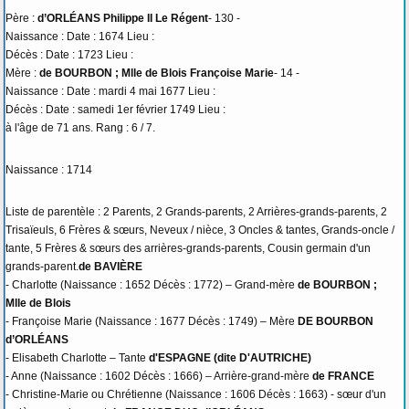
Père :
d’ORLÉANS Philippe II Le Régent
- 130 -
Naissance : Date : 1674 Lieu :
Décès : Date : 1723 Lieu :
Mère :
de BOURBON ; Mlle de Blois Françoise Marie
- 14 -
Naissance : Date : mardi 4 mai 1677 Lieu :
Décès : Date : samedi 1er février 1749 Lieu :
à l'âge de 71 ans. Rang : 6 / 7.
Naissance : 1714
Liste de parentèle : 2 Parents, 2 Grands-parents, 2 Arrières-grands-parents, 2
Trisaïeuls, 6 Frères & sœurs, Neveux / nièce, 3 Oncles & tantes, Grands-oncle /
tante, 5 Frères & sœurs des arrières-grands-parents, Cousin germain d'un
grands-parent.
de BAVIÈRE
- Charlotte (Naissance : 1652 Décès : 1772) – Grand-mère
de BOURBON ;
Mlle de Blois
- Françoise Marie (Naissance : 1677 Décès : 1749) – Mère
DE BOURBON
d’ORLÉANS
- Elisabeth Charlotte – Tante
d'ESPAGNE (dite D'AUTRICHE)
- Anne (Naissance : 1602 Décès : 1666) – Arrière-grand-mère
de FRANCE
- Christine-Marie ou Chrétienne (Naissance : 1606 Décès : 1663) - sœur d'un