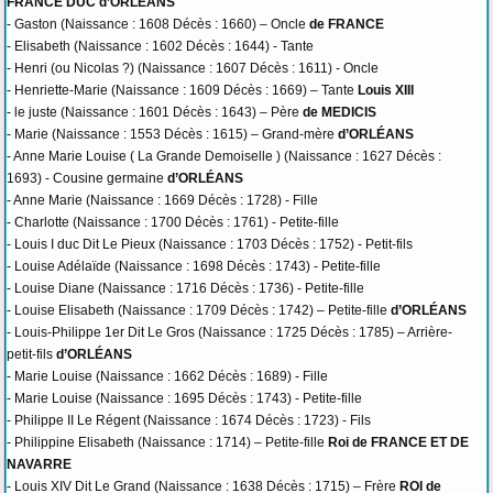
FRANCE DUC d’ORLÉANS
- Gaston (Naissance : 1608 Décès : 1660) – Oncle
de FRANCE
- Elisabeth (Naissance : 1602 Décès : 1644) - Tante
- Henri (ou Nicolas ?) (Naissance : 1607 Décès : 1611) - Oncle
- Henriette-Marie (Naissance : 1609 Décès : 1669) – Tante
Louis XIII
- le juste (Naissance : 1601 Décès : 1643) – Père
de MEDICIS
- Marie (Naissance : 1553 Décès : 1615) – Grand-mère
d’ORLÉANS
- Anne Marie Louise ( La Grande Demoiselle ) (Naissance : 1627 Décès :
1693) - Cousine germaine
d’ORLÉANS
- Anne Marie (Naissance : 1669 Décès : 1728) - Fille
- Charlotte (Naissance : 1700 Décès : 1761) - Petite-fille
- Louis I duc Dit Le Pieux (Naissance : 1703 Décès : 1752) - Petit-fils
- Louise Adélaïde (Naissance : 1698 Décès : 1743) - Petite-fille
- Louise Diane (Naissance : 1716 Décès : 1736) - Petite-fille
- Louise Elisabeth (Naissance : 1709 Décès : 1742) – Petite-fille
d’ORLÉANS
- Louis-Philippe 1er Dit Le Gros (Naissance : 1725 Décès : 1785) – Arrière-
petit-fils
d’ORLÉANS
- Marie Louise (Naissance : 1662 Décès : 1689) - Fille
- Marie Louise (Naissance : 1695 Décès : 1743) - Petite-fille
- Philippe II Le Régent (Naissance : 1674 Décès : 1723) - Fils
- Philippine Elisabeth (Naissance : 1714) – Petite-fille
Roi de FRANCE ET DE
NAVARRE
- Louis XIV Dit Le Grand (Naissance : 1638 Décès : 1715) – Frère
ROI de