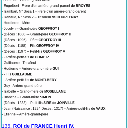
- Adélaïde - Arrière-grand-mère
- Engelbert - Frère d'un arrière-grand-parent
de BROYES
- Isambart, N° Sosa 1 - Frère d'un arrière-grand-parent
- Renaud, N° Sosa 2 – Trisaïeul
de COURTENAY
- Hordierne - Mère
- Jocelyn – Grand-père
GEOFFROY I
- (Décès : 1060) – Grand-père
GEOFFROY II
- (Décès : 1096) – Père
GEOFFROY III
- (Décès : 1188) – Fils
GEOFFROY IV
- (Décès : 1197) – Petit-fils
GEOFFROY V
- - Arrière-petit-fils
de GOMETZ
- Guillaume - Trisaïeul
- Hodierne – Arrière-grand-mère
GUI
- - Fils
GUILLAUME
- - Arrière-petit-fils
de MONTLBERY
- Guy - Arrière-grand-père
- Isabelle – Grand-mère
de MOSELLANE
- Blanche – Grand-mère
SIMON
- (Décès : 1233) – Petit-fils
SIRE de JOINVILLE
- Jean (Naissance : 1224 Décès : 1317) – Arrière-petit-fils
de VAUX
- Etienne – Arrière-grand-père
136.
ROI de FRANCE Henri IV,