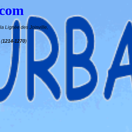
.com
a Lignée des Joinville,
 (
1214-1270
)