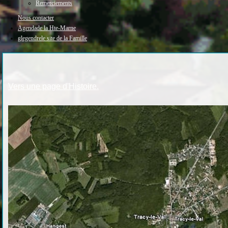
Remerciements
Nous contacter
Agenda
de la Hte-Marne
glegendre
le site de la Famille
Vers une page d'Histoire.