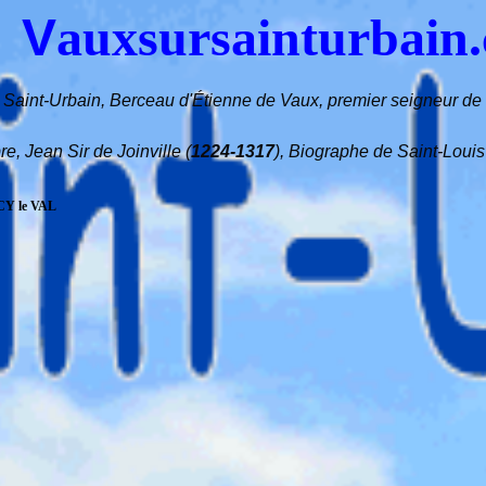
V
auxsursainturbain
 Saint-Urbain, Berceau d'Étienne de Vaux, premier seigneur de l
re, Jean Sir de Joinville (
1224-1317
), Biographe de Saint-Louis
Y le VAL