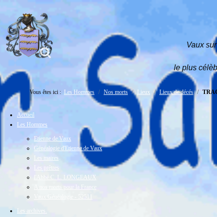
Vaux sur
le plus célèb
Vous êtes ici :
Les Hommes
Nos morts
Lieux
Lieux de décés
TRAC
Accueil
Les Hommes
Etienne de Vaux
Généalogie d'Etienne de Vaux
Les maires
Les prêtres
l'Abbé C. L. LONGEAUX
A nos morts pour la France
Vaux Généalogie - 52511
Les archives.