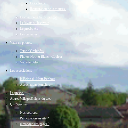
Les vitraux.
Restauration de la toitures.
La chambre à four ( prison)
Le lavoir ou lessivoir
Le presbytère
Les calvaires.
Vaux en photos.
Terre d'Orchidées
Photos Noir & Blanc - Couleur
Vaux-le Belon
Les associations
le Belon du Haut-Perthois
Associations Foncière
La presse.
Autres Villages
& liens du web
Q -Réponses
Nos sources.
Participation au site ?
il manque des pages ?