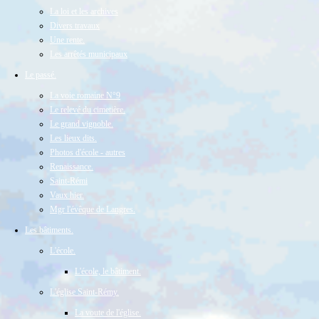
La loi et les archives
Divers travaux
Une rente.
Les arrêtés municipaux
Le passé.
La voie romaine N°9
Le relevé du cimetière.
Le grand vignoble.
Les lieux dits.
Photos d'école - autres
Renaissance.
Saint-Rémi
Vaux hier.
Mgr l'évêque de Langres.
Les bâtiments.
L'école.
L'école, le bâtiment.
L'église Saint-Rémy.
La voute de l'église.