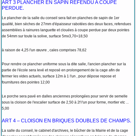
ART 3 PLANCHER EN SAPIN REFENDU A COUPE
PERDUE.
Le plancher de la salle du conseil sera fait en planches de sapin de 1er
qualité, bien sèches de 27mm d'épaisseur rabotées des deux faces, refendues
assemblées à rainures languette et clouées à coupe perdue par deux pointes
de 54mm sur toute la solive, surface 5mx3,70=18,50
à raison de 4,25 l'un œuvre , cales comprises 78,62
Pour rendre ce plancher uniforme sous la dite salle, l'ancien plancher sur la
partie de l'école sera levé et reposé en prolongement de la cage afin de
fermer les vides actuels, surface 12m à 1 l'un , pour dépose repose et
fournitures des pointes 12,00
Le porche sera pavé en dalles anciennes prolongées pour servir de semelle
sous la cloison de l'escalier surface de 2,50 à 2f l'un pour forme, mortier etc ...
5,00
ART 4 – CLOISON EN BRIQUES DOUBLES DE CHAMPS.
La salle du conseil, le cabinet d'archives, le bûcher de la Mairie et de la cage