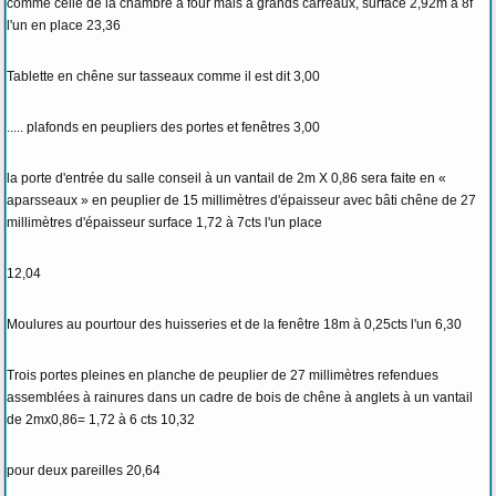
comme celle de la chambre à four mais à grands carreaux, surface 2,92m à 8f
l'un en place 23,36
Tablette en chêne sur tasseaux comme il est dit 3,00
..... plafonds en peupliers des portes et fenêtres 3,00
la porte d'entrée du salle conseil à un vantail de 2m X 0,86 sera faite en «
aparsseaux » en peuplier de 15 millimètres d'épaisseur avec bâti chêne de 27
millimètres d'épaisseur surface 1,72 à 7cts l'un place
12,04
Moulures au pourtour des huisseries et de la fenêtre 18m à 0,25cts l'un 6,30
Trois portes pleines en planche de peuplier de 27 millimètres refendues
assemblées à rainures dans un cadre de bois de chêne à anglets à un vantail
de 2mx0,86= 1,72 à 6 cts 10,32
pour deux pareilles 20,64