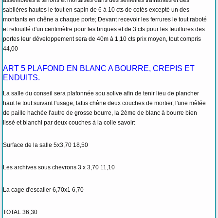
assemblées à tenons et mortaises dans des semelles traînantes et des
sablières hautes le tout en sapin de 6 à 10 cts de cotés excepté un des
montants en chêne a chaque porte; Devant recevoir les ferrures le tout raboté
et refouillé d'un centimètre pour les briques et de 3 cts pour les feuillures des
portes leur développement sera de 40m à 1,10 cts prix moyen, tout compris
44,00
ART 5 PLAFOND EN BLANC A BOURRE, CREPIS ET
ENDUITS.
La salle du conseil sera plafonnée sou solive afin de tenir lieu de plancher
haut le tout suivant l'usage, lattis chêne deux couches de mortier, l'une mêlée
de paille hachée l'autre de grosse bourre, la 2ème de blanc à bourre bien
lissé et blanchi par deux couches à la colle savoir:
Surface de la salle 5x3,70 18,50
Les archives sous chevrons 3 x 3,70 11,10
La cage d'escalier 6,70x1 6,70
TOTAL 36,30