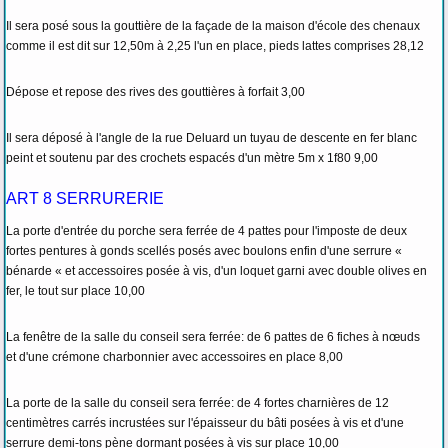
Il sera posé sous la gouttière de la façade de la maison d'école des chenaux
comme il est dit sur 12,50m à 2,25 l'un en place, pieds lattes comprises 28,12
Dépose et repose des rives des gouttières à forfait 3,00
Il sera déposé à l'angle de la rue Deluard un tuyau de descente en fer blanc
peint et soutenu par des crochets espacés d'un mètre 5m x 1f80 9,00
ART 8 SERRURERIE
La porte d'entrée du porche sera ferrée de 4 pattes pour l'imposte de deux
fortes pentures à gonds scellés posés avec boulons enfin d'une serrure «
bénarde « et accessoires posée à vis, d'un loquet garni avec double olives en
fer, le tout sur place 10,00
La fenêtre de la salle du conseil sera ferrée: de 6 pattes de 6 fiches à nœuds
et d'une crémone charbonnier avec accessoires en place 8,00
La porte de la salle du conseil sera ferrée: de 4 fortes charnières de 12
centimètres carrés incrustées sur l'épaisseur du bâti posées à vis et d'une
serrure demi-tons pène dormant posées à vis sur place 10,00