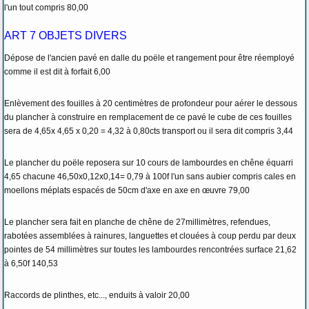
l'un tout compris 80,00
ART 7 OBJETS DIVERS
Dépose de l'ancien pavé en dalle du poële et rangement pour être réemployé
comme il est dit à forfait 6,00
Enlèvement des fouilles à 20 centimètres de profondeur pour aérer le dessous
du plancher à construire en remplacement de ce pavé le cube de ces fouilles
sera de 4,65x 4,65 x 0,20 = 4,32 à 0,80cts transport ou il sera dit compris 3,44
Le plancher du poële reposera sur 10 cours de lambourdes en chêne équarri
4,65 chacune 46,50x0,12x0,14= 0,79 à 100f l'un sans aubier compris cales en
moellons méplats espacés de 50cm d'axe en axe en œuvre 79,00
Le plancher sera fait en planche de chêne de 27millimètres, refendues,
rabotées assemblées à rainures, languettes et clouées à coup perdu par deux
pointes de 54 millimètres sur toutes les lambourdes rencontrées surface 21,62
à 6,50f 140,53
Raccords de plinthes, etc..., enduits à valoir 20,00