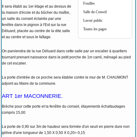
Fouilles
Il sera établi au 1er étage et au dessus de
Salle du Conseil
la maison d'école et du bûcher du maître,
un salle du conseil éclairée par une
Lavoir public
fenêtre dans le pignon à l'Est sur la rue
Toutes les pages
Déluard, placée au centre de la dite salle
et au centre et sous le faîtage.
On parviendra de la rue Déluard dans cette salle par un escalier à quartiers
tournant prenant naissance dans le petit porche de 1m carré, ménagé au pied
de cet escalier.
La porte d'entrée de ce porche sera établie contre le mur de M. CHAUMONT
adjoint au Maire de la commune.
ART 1er MACONNERIE.
Brèche pour cette porte et la fenêtre du conseil, étayements échafaudages
compris 15,00
La porte de 0,90 sur 3m de hauteur sera formée d'un seuil en pierre dure non
gélive d'une longueur de 1,50 X 0,50 X 0,20= 0,15